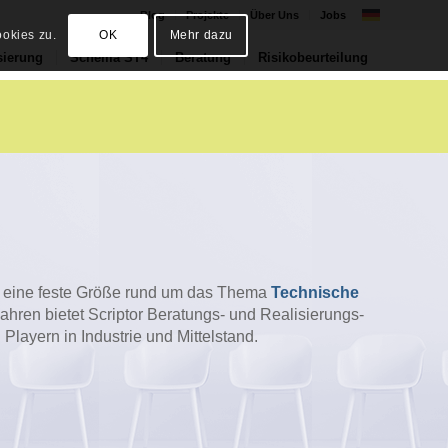
Blog
Projekte
Über Uns
Jobs
okies zu.
OK
Mehr dazu
sierung
Schema ST4
Beratung
Risikobeurteilung
d eine feste Größe rund um das Thema
Technische
Jahren bietet Scriptor Beratungs- und Realisierungs-
Playern in Industrie und Mittelstand.