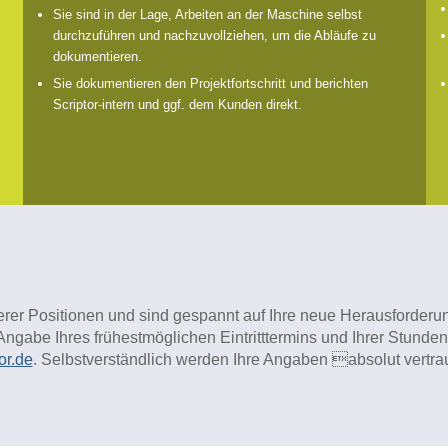
Sie sind in der Lage, Arbeiten an der Maschine selbst
durchzuführen und nachzuvollziehen, um die Abläufe zu
dokumentieren.
Sie dokumentieren den Projektfortschritt und berichten
Scriptor-intern und ggf. dem Kunden direkt.
nserer Positionen und sind gespannt auf Ihre neue Herausforder
ngabe Ihres frühestmöglichen Eintritttermins und Ihrer Stunde
or.de
. Selbstverständlich werden Ihre Angaben absolut vertrau