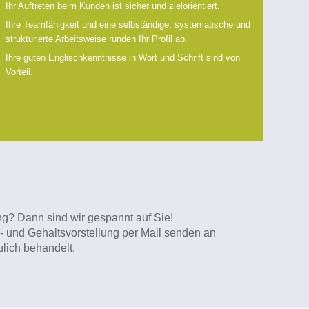
Ihr Auftreten beim Kunden ist sicher und zielorientiert.
Ihre Teamfähigkeit und eine selbständige, systematische und
strukturierte Arbeitsweise runden Ihr Profil ab.
Ihre guten Englischkenntnisse in Wort und Schrift sind von
Vorteil.
ung? Dann sind wir gespannt auf Sie!
n- und Gehaltsvorstellung per Mail senden an
lich behandelt.