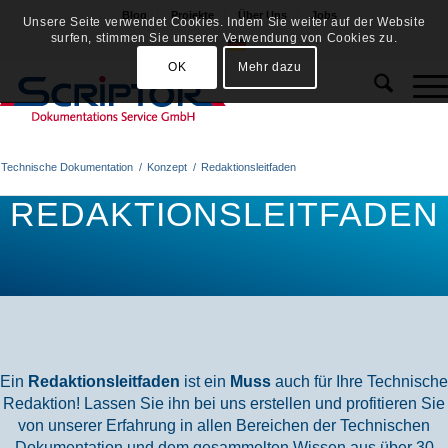
Blog
Projekte
Über Uns
Jobs
Unsere Seite verwendet Cookies. Indem Sie weiter auf der Website
surfen, stimmen Sie unserer Verwendung von Cookies zu.
OK
Mehr dazu
Technische Dokumentation
/
Konzept
/
Redaktionsleitfaden
REDAKTIONSLEITFADEN
Ein
Redaktionsleitfaden
ist ein
Muss
auch für Ihre Technische
Redaktion! Lassen Sie ihn bei uns erstellen und profitieren Sie
von unserer Erfahrung in allen Bereichen der Technischen
Dokumentation und dem gesammelten Wissen aus über 30