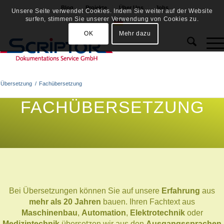
Blog
Projekte
Über Uns
Jobs
Unsere Seite verwendet Cookies. Indem Sie weiter auf der Website
surfen, stimmen Sie unserer Verwendung von Cookies zu.
OK
Mehr dazu
Übersetzung
/
Fachübersetzung
FACHÜBERSETZUNG
Bei Übersetzungen können Sie auf unsere
Erfahrung
aus
mehr als 20 Jahren
bauen. Ihren Fachtext aus
Maschinenbau
,
Automation
,
Elektrotechnik
oder
Medizintechnik
übersetzen wir aus den
Ausgangssprachen