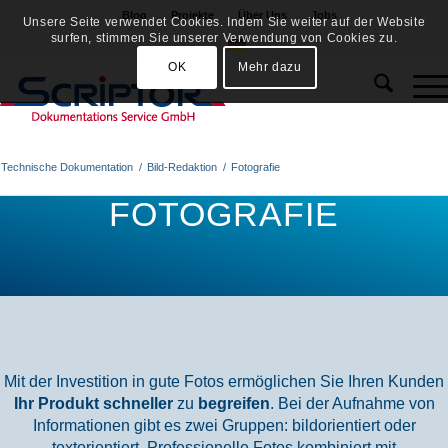
Blog
Projekte
Über Uns
Jobs
Unsere Seite verwendet Cookies. Indem Sie weiter auf der Website
surfen, stimmen Sie unserer Verwendung von Cookies zu.
OK
Mehr dazu
Technische Dokumentation
/
Bild-Redaktion
/
Fotografie
FOTOGRAFIE
Mit der Investition in gute Fotos ermöglichen Sie Ihren Kunden
Ihr Produkt schneller
zu
begreifen
. Bei der Aufnahme von
Informationen gibt es zwei Gruppen: bildorientiert oder
textorientiert.
Professionelle Fotos kombiniert mit