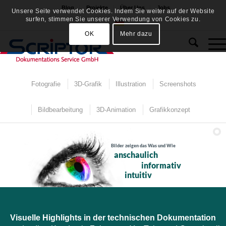
Blog
Projekte
Über Uns
Jobs
Unsere Seite verwendet Cookies. Indem Sie weiter auf der Website
surfen, stimmen Sie unserer Verwendung von Cookies zu.
OK
Mehr dazu
Fotografie
3D-Grafik
Illustration
Screenshots
Bildbearbeitung
3D-Animation
Grafikkonzept
Bilder zeigen das Was und Wie
anschaulich
informativ
intuitiv
Visuelle Highlights in der technischen Dokumentation