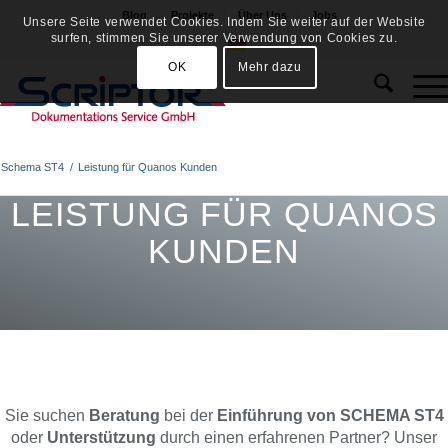
Blog
Projekte
Über Uns
Jobs
Unsere Seite verwendet Cookies. Indem Sie weiter auf der Website
surfen, stimmen Sie unserer Verwendung von Cookies zu.
OK
Mehr dazu
Schema ST4
/
Leistung für Quanos Kunden
LEISTUNG FÜR QUANOS
KUNDEN
Sie suchen
Beratung
bei der
Einführung von SCHEMA ST4
oder
Unterstützung
durch einen erfahrenen Partner? Unser