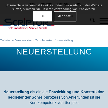
Blog
Projekte
Über Uns
Jobs
Unsere Seite verwendet Cookies. Indem Sie weiter auf der Website
surfen, stimmen Sie unserer Verwendung von Cookies zu.
OK
Mehr dazu
Technische Dokumentation
/
Text-Redaktion
/
Neuerstellung
NEUERSTELLUNG
Neuerstellung
als ein die
Entwicklung und Konstruktion
begleitender Schreibprozess
von Anleitungen ist die
Kernkompetenz von Scriptor.