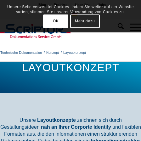
Blog
Projekte
Über Uns
Jobs
Unsere Seite verwendet Cookies. Indem Sie weiter auf der Website
surfen, stimmen Sie unserer Verwendung von Cookies zu.
OK
Mehr dazu
Technische Dokumentation
/
Konzept
/
Layoutkonzept
LAYOUTKONZEPT
Unsere
Layoutkonzepte
zeichnen sich durch
Gestaltungsideen
nah an Ihrer Corporte Identity
und flexiblen
Formaten aus, die den Informationen einen strukturierenden
Rahmen geben. Dabei beachten wir die
Informationsstruktur