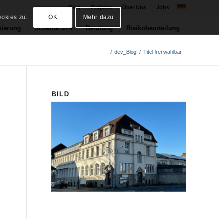
Blog
Projekte
Über Uns
Jobs
okies zu.
OK
Mehr dazu
sierung
Schema ST4
Beratung
Risikobeurteilung
/
dev_Blog
/
Titel frei wählbar
BILD