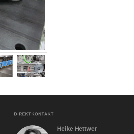
DIREKTKONTAKT
Heike Hettwer